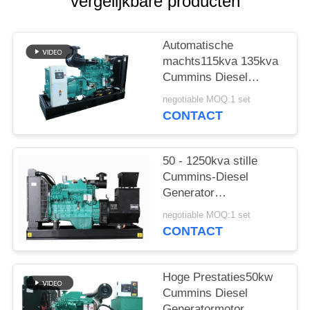
vergelijkbare producten
Automatische
machts115kva 135kva
Cummins Diesel
Generator met de tank
negotiable MOQ:1 set
van de 12 Urenolie
CONTACT
50 - 1250kva stille
Cummins-Diesel
Generator
Waterkoeling met
negotiable MOQ:1 set
Stamford-Alternator
CONTACT
Hoge Prestaties50kw
Cummins Diesel
Generatormotor