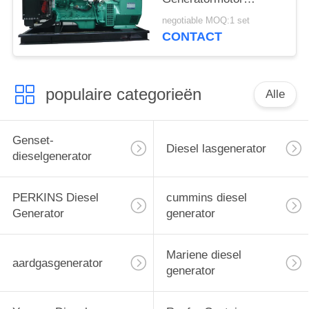
Modelcummins
negotiable MOQ:1 set
6BT5.9-G2
CONTACT
populaire categorieën
Alle
Genset-
Diesel lasgenerator
dieselgenerator
PERKINS Diesel
cummins diesel
Generator
generator
Mariene diesel
aardgasgenerator
generator