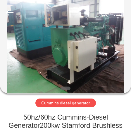
Genor
Power
Equipment
Co.,
Ltd..
All
Rights
Reserved.
HUIS
PRODUCTEN
ONGEVEER
ONS
FABRIEKSREIS
Cummins diesel generator
KWALITEITSCONTROLE
50hz/60hz Cummins-Diesel
Generator200kw Stamford Brushless