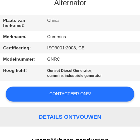
CONTACTEER
Alternator
ONS
Plaats van
China
herkomst:
VERZOEK
Merknaam:
Cummins
OM EEN
Certificering:
ISO9001:2008, CE
CITAAT
Modelnummer:
GNRC
SITEMAP
Hoog licht:
,
Genset Diesel Generator
cummins industriële generator
PRIVACY
CONTACTEER ONS!
POLICY
DETAILS ONTVOUWEN