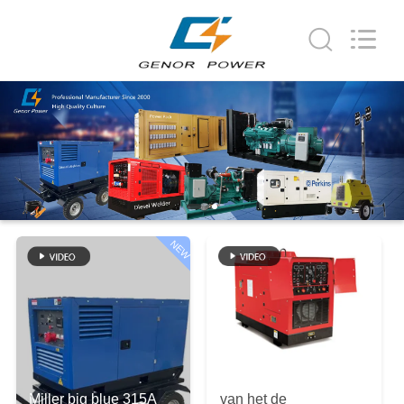
Genor
Power
Equipment
Co.,
Ltd..
All
Rights
Reserved.
HUIS
PRODUCTEN
ONGEVEER
ONS
NEW
FABRIEKSREIS
KWALITEITSCONTROLE
Miller big blue 315A
van het de