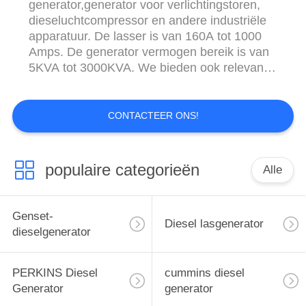
generator,generator voor verlichtingstoren,
dieseluchtcompressor en andere industriële
apparatuur. De lasser is van 160A tot 1000
Amps. De generator vermogen bereik is van
5KVA tot 3000KVA. We bieden ook relevante
accessoires verwerking, en op maat
gemaakte generator productie (OEM)
service. Onze fabriek werd opgericht in 2000
CONTACTEER ONS!
en is gelegen in Shenzhen, Guangdong
Provincie, het meest geavanceerde gebied
van ...
populaire categorieën
Alle
Genset-
Diesel lasgenerator
dieselgenerator
PERKINS Diesel
cummins diesel
Generator
generator