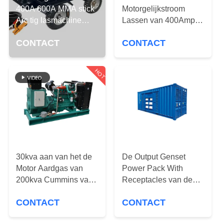
CONTACTEER
400A 600A MMA stick
Motorgelijkstroom
ONS
Arc tig lasmachine
Lassen van 400Amp
20kva dieseldisselaar
Perkins van de Diesel
CONTACT
CONTACT
van de
VERZOEK
Eenheidsgenset de
OM EEN
Boog 450Amp van
HOT
Lincoln
CITAAT
Generatorlasser
SITEMAP
PRIVACY
30kva aan van het de
De Output Genset
POLICY
Motor Aardgas van
Power Pack With
200kva Cummins van
Receptacles van de
de Generatoraltronic
adelborstcontainer
CONTACT
CONTACT
de Bougie van de
460V 60Hz
ontstekingsecu