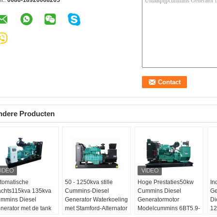
l.:
0086-18926068265
ndere Producten
tomatische
50 - 1250kva stille
Hoge Prestaties50kw
In
chts115kva 135kva
Cummins-Diesel
Cummins Diesel
Ge
mmins Diesel
Generator Waterkoeling
Generatormotor
Di
nerator met de tank
met Stamford-Alternator
Modelcummins 6BT5.9-
12