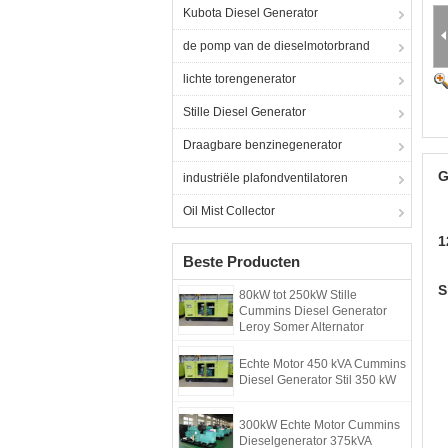
Kubota Diesel Generator
de pomp van de dieselmotorbrand
lichte torengenerator
Stille Diesel Generator
Draagbare benzinegenerator
G
industriële plafondventilatoren
Oil Mist Collector
1
Beste Producten
S
80kW tot 250kW Stille
Cummins Diesel Generator
Leroy Somer Alternator
Echte Motor 450 kVA Cummins
Diesel Generator Stil 350 kW
300kW Echte Motor Cummins
Dieselgenerator 375kVA