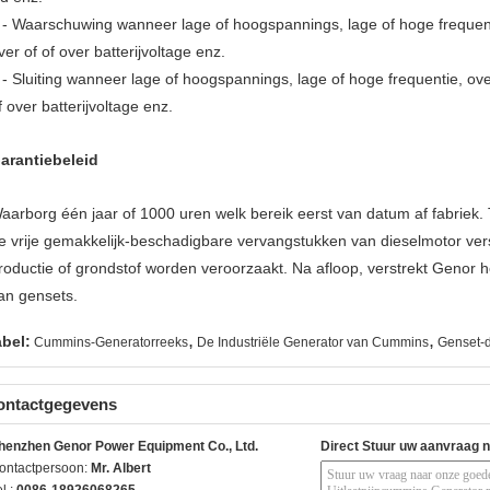
 - Waarschuwing wanneer lage of hoogspannings, lage of hoge frequent
ver of of over batterijvoltage enz.
 - Sluiting wanneer lage of hoogspannings, lage of hoge frequentie, ove
f over batterijvoltage enz.
arantiebeleid
aarborg één jaar of 1000 uren welk bereik eerst van datum af fabriek.
e vrije gemakkelijk-beschadigbare vervangstukken van dieselmotor vers
roductie of grondstof worden veroorzaakt. Na afloop, verstrekt Genor
an gensets.
,
,
abel:
Cummins-Generatorreeks
De Industriële Generator van Cummins
Genset-d
ontactgegevens
henzhen Genor Power Equipment Co., Ltd.
Direct Stuur uw aanvraag 
ontactpersoon:
Mr. Albert