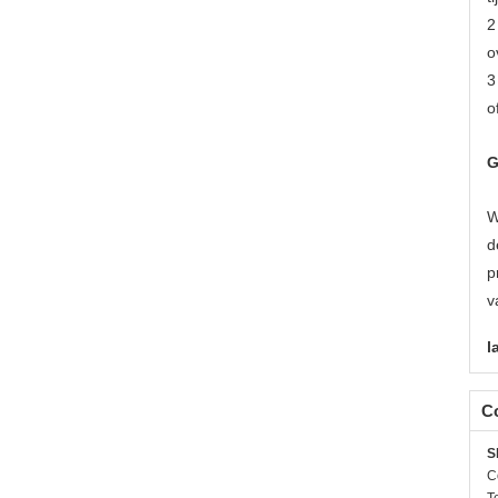
2
o
3
o
G
W
d
p
v
l
C
S
C