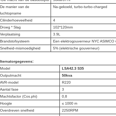
De manier van de
Na-gekoeld, turbo-turbo-charged
luchtopname
Cilinderhoeveelheid
4
Droeg * Slag
102*120mm
Verplaatsing
3.9L
Brandstofsysteem
Een elektrogouverneur NYC ASIMCO
Snelheid-mismoedigheid
5% (elektrische gouverneur)
lternatorgegevens:
Model
LSA42.3 S35
Outputmacht
50kva
AVR-model
R220
Aantal fase
3
Machtsfactor (Cos.phi)
0,8
Hoogte
≤ 1000 m
Overdreven snelheid
2250RPM