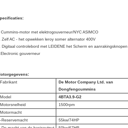
pecificaties:
Cummins-motor met elektrogouverneur/NYC ASIMCO
.
. Zelf AC - het opwekken leroy somer alternator 400V
. Digitaal controlebord met LEIDENE het Scherm en aanrakingsknopen
.Electronic gouverneur
otorgegevens:
Fabrikant
De Motor Company Ltd. van
Dongfengcummins
Model
4BTA3.9-G2
Motorsnelheid
1500rpm
Motormacht
-Reservemacht
55kw/74HP
-De macht van de basisoutput
50kw/67HP