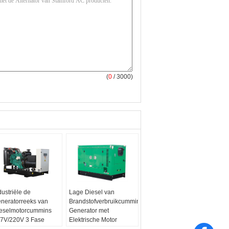
(
0
/ 3000)
dustriële de
Lage Diesel van
neratorreeks van
Brandstofverbruikcummins
eselmotorcummins
Generator met
7V/220V 3 Fase
Elektrische Motor