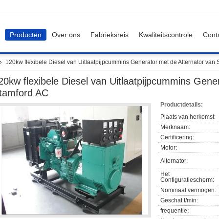
Producten
Over ons
Fabrieksreis
Kwaliteitscontrole
Cont
120kw flexibele Diesel van Uitlaatpijpcummins Generator met de Alternator van
20kw flexibele Diesel van Uitlaatpijpcummins Gene
tamford AC
Productdetails:
Plaats van herkomst:
Merknaam:
Certificering:
Motor:
Alternator:
Het
Configuratiescherm:
Nominaal vermogen:
Geschat t/min:
frequentie: