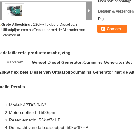
Nominale spanning:
Betalen & Verzende
Prijs:
Grote Afbeelding :
120kw flexibele Diesel van
Contact
Uitlaatpijpcummins Generator met de Alternator van
Stamford AC
edetailleerde productomschrijving
Genset Diesel Generator
Cummins Generator Set
Markeren:
,
20kw flexibele Diesel van Uitlaatpijpcummins Generator met de Al
nelle Details
Model: 4BTA3.9-G2
Motorsnelheid: 1500rpm
Reservemacht: 55kw/74HP
De macht van de basisoutput: 50kw/67HP