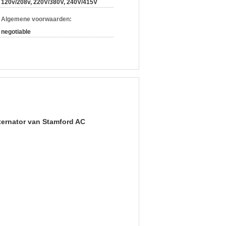
120v/208v, 220V/380V, 240V/415V
n Algemene voorwaarden:
negotiable
ternator van Stamford AC