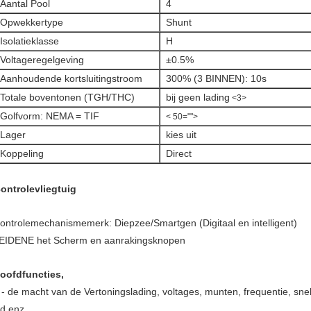
Aantal Pool
4
Opwekkertype
Shunt
Isolatieklasse
H
Voltageregelgeving
±0.5%
Aanhoudende kortsluitingstroom
300% (3 BINNEN): 10s
Totale boventonen (TGH/THC)
bij geen lading
<3>
Golfvorm: NEMA = TIF
< 50="">
Lager
kies uit
Koppeling
Direct
ontrolevliegtuig
ontrolemechanismemerk: Diepzee/Smartgen (Digitaal en intelligent)
EIDENE het Scherm en aanrakingsknopen
oofdfuncties,
 - de macht van de Vertoningslading, voltages, munten, frequentie, sne
ijd enz.