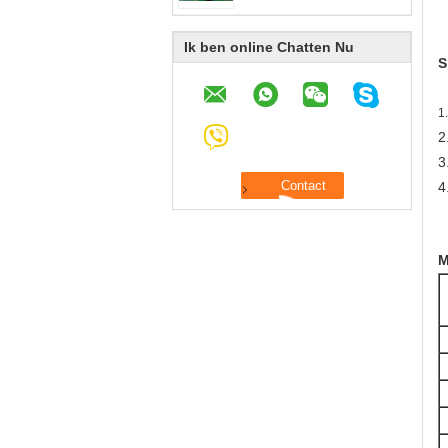
Ik ben online Chatten Nu
S
1
2
3
4
M