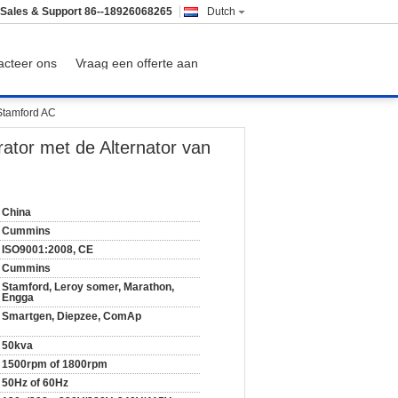
Sales & Support
86--18926068265
Dutch
acteer ons
Vraag een offerte aan
 Stamford AC
rator met de Alternator van
China
Cummins
ISO9001:2008, CE
Cummins
Stamford, Leroy somer, Marathon,
Engga
Smartgen, Diepzee, ComAp
50kva
1500rpm of 1800rpm
50Hz of 60Hz