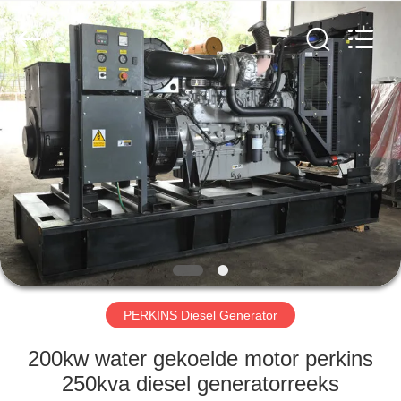
Genor
Power
Equipment
Co.,
Ltd..
All
Rights
Reserved.
HUIS
PRODUCTEN
ONGEVEER
ONS
FABRIEKSREIS
PERKINS Diesel Generator
KWALITEITSCONTROLE
200kw water gekoelde motor perkins
250kva diesel generatorreeks