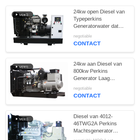
24kw open Diesel van
Typeperkins
Generatorwater dat
met Koelmiddel GLB
negotiable
wordt gekoeld
CONTACT
24kw aan Diesel van
800kw Perkins
Generator Laag
Brandstofverbruik en
negotiable
Lawaai
CONTACT
Diesel van 4012-
46TWG2A Perkins
Machtsgenerator
1000kw met Stamford-