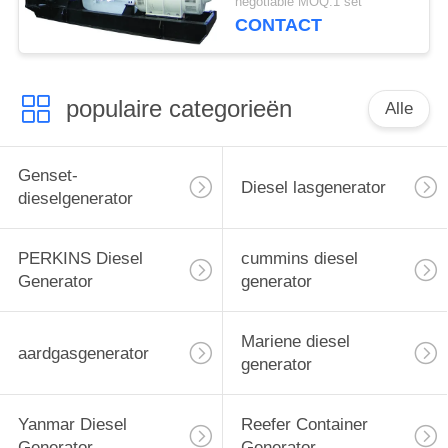
negotiable MOQ:1 set
Alternator
CONTACT
populaire categorieën
Alle
Genset-
Diesel lasgenerator
dieselgenerator
PERKINS Diesel
cummins diesel
Generator
generator
Mariene diesel
aardgasgenerator
generator
Yanmar Diesel
Reefer Container
Generator
Generator