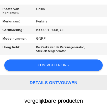
CONTACTEER
ONS
Plaats van
China
herkomst:
Merknaam:
Perkins
VERZOEK
Certificering:
ISO9001:2008, CE
OM EEN
CITAAT
Modelnummer:
GNRP
Hoog licht:
,
De Reeks van de Perkinsgenerator
Stille diesel generator
SITEMAP
CONTACTEER ONS!
PRIVACY
POLICY
DETAILS ONTVOUWEN
vergelijkbare producten