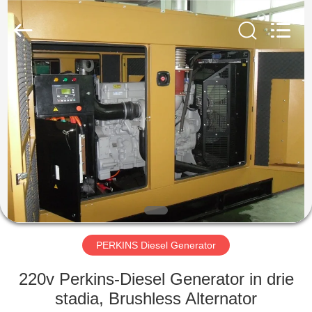
Genor
Power
Equipment
Co.,
Ltd..
All
Rights
Reserved.
HUIS
PRODUCTEN
ONGEVEER
ONS
FABRIEKSREIS
PERKINS Diesel Generator
KWALITEITSCONTROLE
220v Perkins-Diesel Generator in drie
stadia, Brushless Alternator