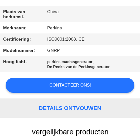
CONTACTEER
ONS
Plaats van
China
herkomst:
Merknaam:
Perkins
VERZOEK
Certificering:
ISO9001:2008, CE
OM EEN
CITAAT
Modelnummer:
GNRP
Hoog licht:
,
perkins machtsgenerator
De Reeks van de Perkinsgenerator
SITEMAP
CONTACTEER ONS!
PRIVACY
POLICY
DETAILS ONTVOUWEN
vergelijkbare producten