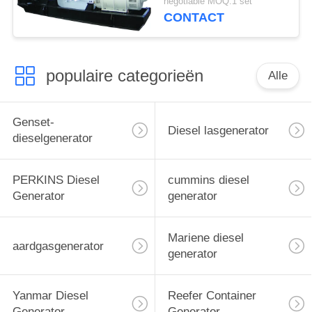
negotiable MOQ:1 set
Alternator
CONTACT
populaire categorieën
Alle
Genset-
Diesel lasgenerator
dieselgenerator
PERKINS Diesel
cummins diesel
Generator
generator
Mariene diesel
aardgasgenerator
generator
Yanmar Diesel
Reefer Container
Generator
Generator