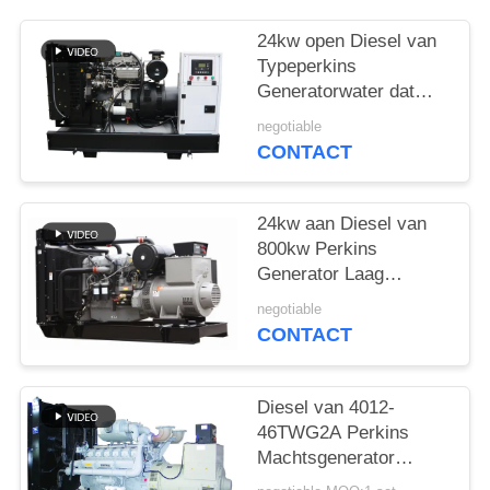
24kw open Diesel van
Typeperkins
Generatorwater dat
met Koelmiddel GLB
negotiable
wordt gekoeld
CONTACT
24kw aan Diesel van
800kw Perkins
Generator Laag
Brandstofverbruik en
negotiable
Lawaai
CONTACT
Diesel van 4012-
46TWG2A Perkins
Machtsgenerator
1000kw met Stamford-