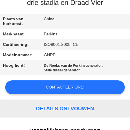
CONTACTEER
drie stadia en Draad Vier
ONS
Plaats van
China
herkomst:
VERZOEK
Merknaam:
Perkins
OM EEN
Certificering:
ISO9001:2008, CE
CITAAT
Modelnummer:
GNRP
SITEMAP
Hoog licht:
,
De Reeks van de Perkinsgenerator
Stille diesel generator
PRIVACY
CONTACTEER ONS!
POLICY
DETAILS ONTVOUWEN