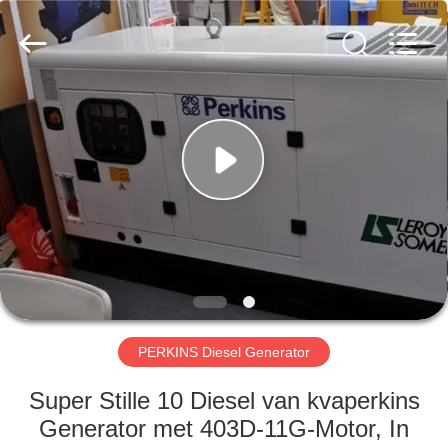
Genor
Power
Equipment
Co.,
Ltd..
All
Rights
Reserved.
HUIS
PRODUCTEN
ONGEVEER
ONS
FABRIEKSREIS
PERKINS Diesel Generator
KWALITEITSCONTROLE
Super Stille 10 Diesel van kvaperkins
Generator met 403D-11G-Motor, In