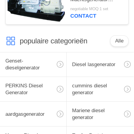
1000kw met Stamford-
negotiable MOQ:1 set
Alternator
CONTACT
populaire categorieën
Alle
Genset-
Diesel lasgenerator
dieselgenerator
PERKINS Diesel
cummins diesel
Generator
generator
Mariene diesel
aardgasgenerator
generator