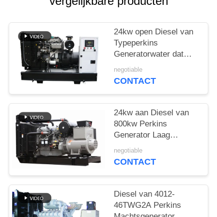
vergelijkbare producten
24kw open Diesel van
Typeperkins
Generatorwater dat
met Koelmiddel GLB
negotiable
wordt gekoeld
CONTACT
24kw aan Diesel van
800kw Perkins
Generator Laag
Brandstofverbruik en
negotiable
Lawaai
CONTACT
Diesel van 4012-
46TWG2A Perkins
Machtsgenerator