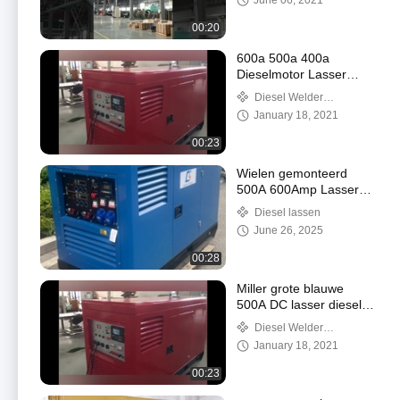
June 06, 2021
magazijn
00:20
600a 500a 400a
Dieselmotor Lasser
Generator TIG MMA DC
Diesel Welder
Lasmachine
Generator
January 18, 2021
00:23
Wielen gemonteerd
500A 600Amp Lasser
Diesel Lasmachine
Diesel lassen
generator
June 26, 2025
00:28
Miller grote blauwe
500A DC lasser diesel
lasmachine generator
Diesel Welder
10kw
Generator
January 18, 2021
00:23