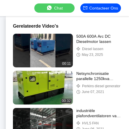
Chat
Contacteer Ons
Gerelateerde Video's
500A 600A Arc DC
Dieselmotor lassen
Diesel lassen
May 23, 2025
00:11
Netsynchronisatie
parallelle 1250kva
perkins dieselgenerator
Perkins diesel generator
1mw 24V DC startmotor
June 07, 2021
00:32
industriële
plafondventilatoren van
1.1kw 363000CFM 16ft
HVLS FAN
20ft HVLS voor