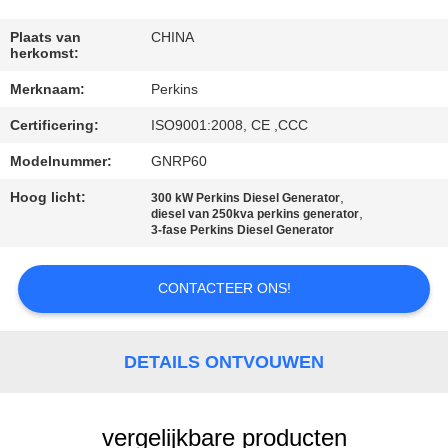
CONTACTEER
ONS
Plaats van
CHINA
herkomst:
Merknaam:
Perkins
VERZOEK
Certificering:
ISO9001:2008, CE ,CCC
OM EEN
CITAAT
Modelnummer:
GNRP60
Hoog licht:
,
300 kW Perkins Diesel Generator
,
diesel van 250kva perkins generator
SITEMAP
3-fase Perkins Diesel Generator
PRIVACY
CONTACTEER ONS!
POLICY
DETAILS ONTVOUWEN
vergelijkbare producten