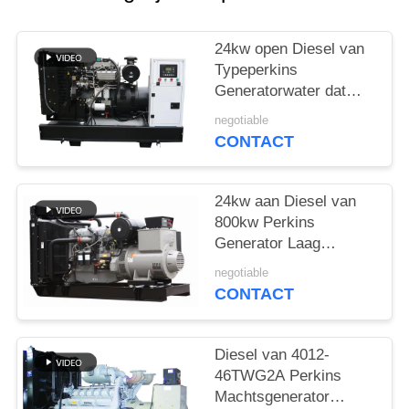
24kw open Diesel van
Typeperkins
Generatorwater dat
met Koelmiddel GLB
negotiable
wordt gekoeld
CONTACT
24kw aan Diesel van
800kw Perkins
Generator Laag
Brandstofverbruik en
negotiable
Lawaai
CONTACT
Diesel van 4012-
46TWG2A Perkins
Machtsgenerator