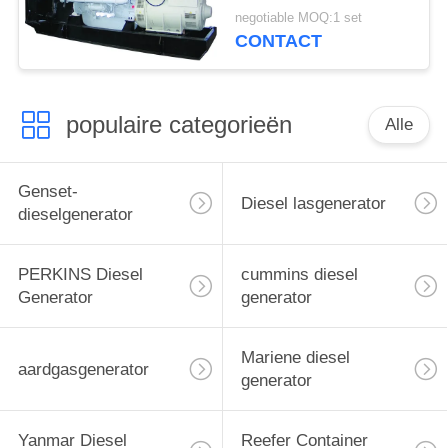
1000kw met Stamford-
negotiable MOQ:1 set
Alternator
CONTACT
populaire categorieën
Alle
Genset-
Diesel lasgenerator
dieselgenerator
PERKINS Diesel
cummins diesel
Generator
generator
Mariene diesel
aardgasgenerator
generator
Yanmar Diesel
Reefer Container