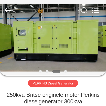
Genor
Power
Equipment
Co.,
Ltd..
All
Rights
Reserved.
HUIS
PRODUCTEN
ONGEVEER
ONS
FABRIEKSREIS
PERKINS Diesel Generator
KWALITEITSCONTROLE
250kva Britse originele motor Perkins
dieselgenerator 300kva