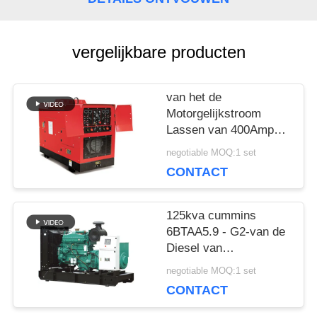
POLICY
vergelijkbare producten
van het de
Motorgelijkstroom
Lassen van 400Amp
Perkins van de Diesel
negotiable MOQ:1 set
van de Eenheidsgenset
CONTACT
de Boog 450Amp van
Lincoln
Generatorlasser
125kva cummins
6BTAA5.9 - G2-van de
Diesel van
motorgenset het
negotiable MOQ:1 set
Diepzeecontrolebord
CONTACT
Generatorprijs 100kw