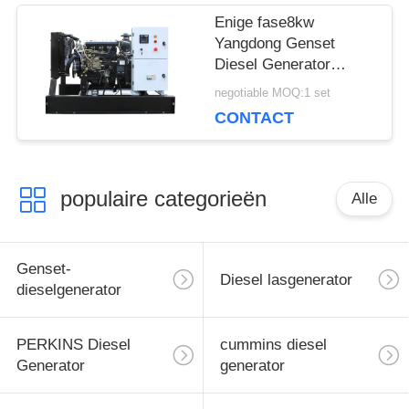
Enige fase8kw
Yangdong Genset
Diesel Generator
10kva met YSAD380D-
negotiable MOQ:1 set
motor 220Volt
CONTACT
populaire categorieën
Alle
Genset-
Diesel lasgenerator
dieselgenerator
PERKINS Diesel
cummins diesel
Generator
generator