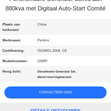
KWALITEITSCONTROLE
880kva met Digitaal Auto-Start Comité
CONTACTEER
Plaats van
China
ONS
herkomst:
Merknaam:
Perkins
VERZOEK
Certificering:
ISO9001:2008, CE
OM EEN
Modelnummer:
GNRP
CITAAT
Hoog licht:
,
Dieselmotor Generator Set
diesel reservegenerator
SITEMAP
CONTACTEER ONS!
PRIVACY
DETAILS ONTVOUWEN