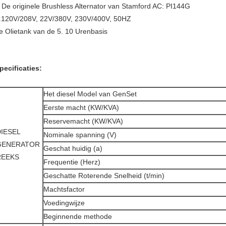
De originele Brushless Alternator van Stamford AC: PI144G
.
.120V/208V, 22V/380V, 230V/400V, 50HZ
e Olietank van de 5. 10 Urenbasis
pecificaties:
Het diesel Model van GenSet
Eerste macht (KW/KVA)
Reservemacht (KW/KVA)
DIESEL
Nominale spanning (V)
GENERATOR
Geschat huidig (a)
REEKS
Frequentie (Herz)
Geschatte Roterende Snelheid (t/min)
Machtsfactor
Voedingwijze
Beginnende methode