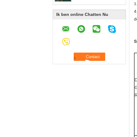
3
4
Ik ben online Chatten Nu
d
S