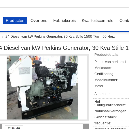
Producten
Over ons
Fabrieksreis
Kwaliteitscontrole
Cont
r
24 Diesel van kW Perkins Generator, 30 Kva Stille 1500 T/min 50 Herz
4 Diesel van kW Perkins Generator, 30 Kva Stille 
Productdetails:
Plaats van herkomst:
Merknaam:
Certificering:
Modelnummer:
Motor:
Alternator:
Het
Configuratiescherm:
Nominaal vermogen:
Geschat t/min:
frequentie: