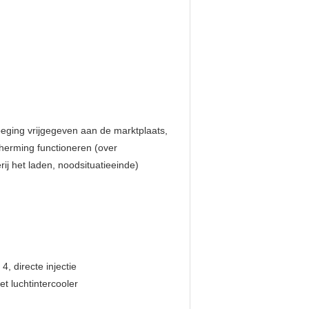
beging vrijgegeven aan de marktplaats,
herming functioneren (over
ij het laden, noodsituatieeinde)
4, directe injectie
t luchtintercooler