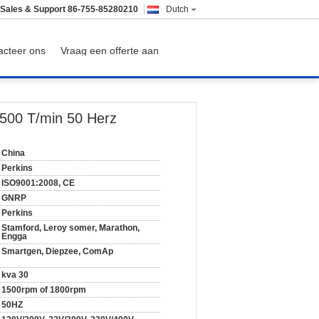
Sales & Support
86-755-85280210
Dutch
acteer ons
Vraag een offerte aan
1500 T/min 50 Herz
China
Perkins
ISO9001:2008, CE
GNRP
Perkins
Stamford, Leroy somer, Marathon,
Engga
Smartgen, Diepzee, ComAp
kva 30
1500rpm of 1800rpm
50HZ