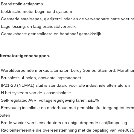
Brandstofinjectiepomp
.
Elektrische motor beginnend systeem
.
Gesmede staaltrapas, gietijzercilinder en de vervangbare natte voering
.
Lage lossing, en laag brandstofverbruik
.
Gemakshalve geïnstalleerd en handhaaf gemakkelijk
.
lternatoreigenschappen:
Wereldberoemde merkac alternator: Leroy Somer, Stamford, Marath
.
Brushless, 4 polen, omwentelingsmagneet
.
IP21-23 (NEMA1) sluit is standaard voor alle industriële alternators in
.
H het systeem van de klassenisolatie
.
Self-regulated AVR, voltageregelgeving tarief: ≤±1%
.
Eenvoudig installatie en onderhoud met gemakkelijke toegang tot term
.
outen
Brede waaier van flensadapters en enige dragende schijfkoppeling
.
Radiointerferentie die overeenstemming met de bepaling van vde087
.