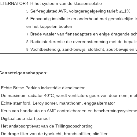
ALTERNATOR
H het systeem van de klassenisolatie
4.
Self-regulated AVR, voltageregelgeving tarief: ≤±1%
5.
Eenvoudig installatie en onderhoud met gemakkelijke t
6.
en het koppelen bouten
Brede waaier van flensadapters en enige dragende sch
7.
Radiointerferentie die overeenstemming met de bepal
8.
Vochtbestendig, zand-bewijs, stofdicht, zout-bewijs en 
9.
Genseteigenschappen:
Echte Britse Perkins industriële dieselmotor
.
De maximum radiator 40°C, wordt ventilators gedreven door riem, met
.
Echte stamford. Leroy somer, marathonm, enggaalternator
.
Keus van hand/auto en AMF controleborden en beschermingssystem
.
Digitaal auto-start paneel
.
Het antiabsorptievat van de Trillingsopschorting
.
De droge filter van de typelucht, brandstoffilter, oliefilter
.