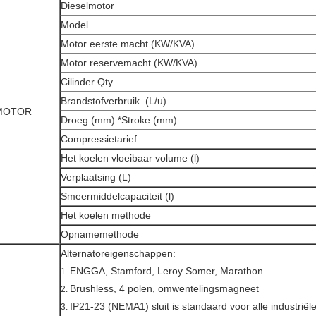
Dieselmotor
Model
Motor eerste macht (KW/KVA)
Motor reservemacht (KW/KVA)
Cilinder Qty.
Brandstofverbruik. (L/u)
MOTOR
Droeg (mm) *Stroke (mm)
Compressietarief
Het koelen vloeibaar volume (l)
Verplaatsing (L)
Smeermiddelcapaciteit (l)
Het koelen methode
Opnamemethode
Alternatoreigenschappen:
ENGGA, Stamford, Leroy Somer, Marathon
1.
Brushless, 4 polen, omwentelingsmagneet
2.
IP21-23 (NEMA1) sluit is standaard voor alle industriële
3.