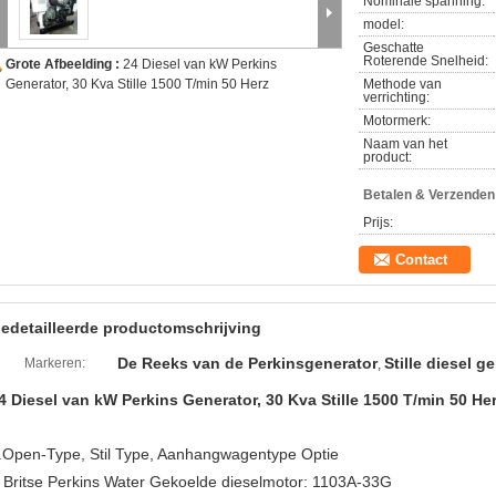
Nominale spanning:
model:
Geschatte
Roterende Snelheid:
Grote Afbeelding :
24 Diesel van kW Perkins
Generator, 30 Kva Stille 1500 T/min 50 Herz
Methode van
verrichting:
Motormerk:
Naam van het
product:
Betalen & Verzende
Prijs:
Contact
edetailleerde productomschrijving
De Reeks van de Perkinsgenerator
Stille diesel g
Markeren:
,
4 Diesel van kW Perkins Generator, 30 Kva Stille 1500 T/min 50 He
.Open-Type, Stil Type, Aanhangwagentype Optie
Britse Perkins Water Gekoelde dieselmotor: 1103A-33G
.