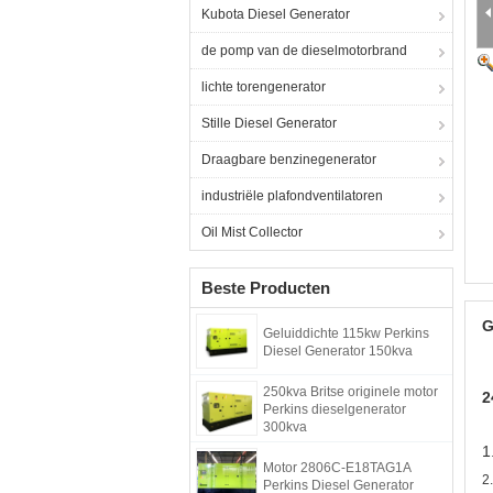
Kubota Diesel Generator
de pomp van de dieselmotorbrand
lichte torengenerator
Stille Diesel Generator
Draagbare benzinegenerator
industriële plafondventilatoren
Oil Mist Collector
Beste Producten
G
Geluiddichte 115kw Perkins
Diesel Generator 150kva
250kva Britse originele motor
2
Perkins dieselgenerator
300kva
1
Motor 2806C-E18TAG1A
2
Perkins Diesel Generator