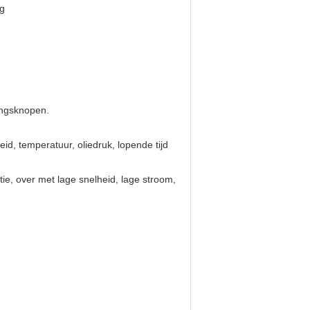
ig
ingsknopen.
id, temperatuur, oliedruk, lopende tijd
e, over met lage snelheid, lage stroom,