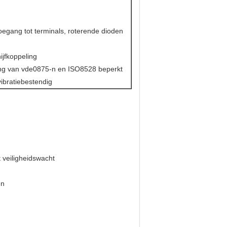
oegang tot terminals, roterende dioden
ijfkoppeling
ing van vde0875-n en ISO8528 beperkt
vibratiebestendig
 veiligheidswacht
en