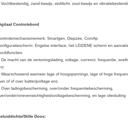
Vochtbestendig, zand-bewijs, stofdicht, zout-bewijs en vibratiebestend
.
igitaal Controlebord
ontrolemechanismemerk: Smartgen, Diepzee, ComAp
onfiguratiescherm: Engelse interface, het LEIDENE scherm en aanrak
oofdfuncties:
De macht van de vertoningslading, voltage, currenct, frequentie, snelhe
-
nz.
Waarschuwend wanneer lage of hoogspannings, lage of hoge frequenti
-
ver of of over batterijvoltage enz.
Over ladingsbescherming, over/onder frequentiebescherming,
-
ver/onder/onevenwichtigheidsvoltagebescherming, en lage oliesluiting
eluiddichte/Stille Doos: