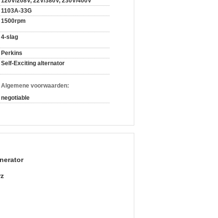
120V/208V, 22V/380V, 230V/400V
1103A-33G
1500rpm
4-slag
Perkins
Self-Exciting alternator
n Algemene voorwaarden:
negotiable
enerator
rz