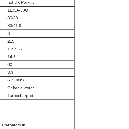
het UK Perkins
1103A-33G
30/38
33/41.8
3
215
105*127
14.5:1
60
3.3
6.2 (min)
Gekoeld water
Turbocharged
 alternators in