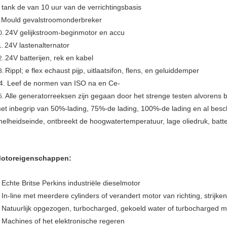
tank de van 10 uur van de verrichtingsbasis
.
.Mould gevalstroomonderbreker
24V gelijkstroom-beginmotor en accu
0.
24V lastenalternator
1.
24V batterijen, rek en kabel
2.
Rippl; e flex echaust pijp, uitlaatsifon, flens, en geluiddemper
3.
4. Leef de normen van ISO na en Ce-
Alle generatorreeksen zijn gegaan door het strenge testen alvorens 
5.
et inbegrip van 50%-lading, 75%-de lading, 100%-de lading en al besc
nelheidseinde, ontbreekt de hoogwatertemperatuur, lage oliedruk, batter
otoreigenschappen:
Echte Britse Perkins industriële dieselmotor
.
In-line met meerdere cylinders of verandert motor van richting, strijken 
.
Natuurlijk opgezogen, turbocharged, gekoeld water of turbocharged me
.
Machines of het elektronische regeren
.