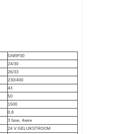
GNRP30
24/30
26/33
230/400
43
50
1500
0,8
3 fase, 4wire
24 V GELIJKSTROOM