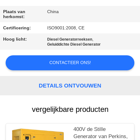
CONTACTEER
ONS
Plaats van
China
herkomst:
Certificering:
ISO9001:2008, CE
VERZOEK
Hoog licht:
,
OM EEN
Diesel Generatorreeksen
Geluiddichte Diesel Generator
CITAAT
CONTACTEER ONS!
SITEMAP
DETAILS ONTVOUWEN
PRIVACY
POLICY
vergelijkbare producten
400V de Stille
Generator van Perkins,