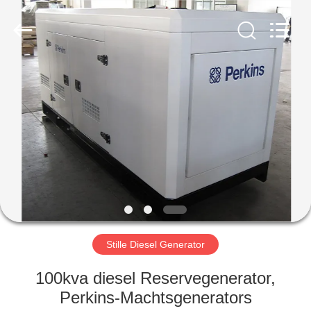
Genor
Power
Equipment
Co.,
Ltd..
All
Rights
Reserved.
HUIS
PRODUCTEN
ONGEVEER
ONS
FABRIEKSREIS
Stille Diesel Generator
KWALITEITSCONTROLE
100kva diesel Reservegenerator,
Perkins-Machtsgenerators