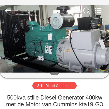
Genor
Power
Equipment
Co.,
Ltd..
All
Rights
Reserved.
HUIS
PRODUCTEN
ONGEVEER
ONS
FABRIEKSREIS
Stille Diesel Generator
KWALITEITSCONTROLE
500kva stille Diesel Generator 400kw
met de Motor van Cummins kta19-G3