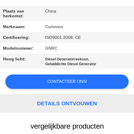
CONTACTEER
ONS
Plaats van
China
herkomst:
Merknaam:
Cummins
VERZOEK
Certificering:
ISO9001:2008, CE
OM EEN
CITAAT
Modelnummer:
GNRC
Hoog licht:
,
Diesel Generatorreeksen
Geluiddichte Diesel Generator
SITEMAP
CONTACTEER ONS!
PRIVACY
POLICY
DETAILS ONTVOUWEN
vergelijkbare producten