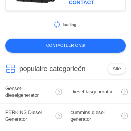
CONTACT
101
Kubota Diesel
loading...
Generator
CONTACTEER ONS!
populaire categorieën
Alle
12
de pomp van de
Genset-
Diesel lasgenerator
dieselmotorbrand
dieselgenerator
PERKINS Diesel
cummins diesel
Generator
generator