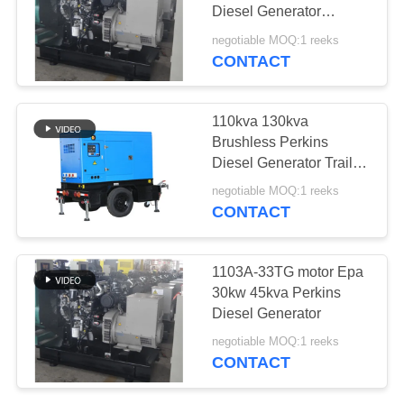
Diesel Generator
1104D-44TG1 het UK
negotiable MOQ:1 reeks
Filter
CONTACT
60
aardgasgenerator
110kva 130kva
Brushless Perkins
Diesel Generator Trailer
Towable AVR
negotiable MOQ:1 reeks
CONTACT
38
1103A-33TG motor Epa
Mariene diesel
30kw 45kva Perkins
Diesel Generator
generator
negotiable MOQ:1 reeks
CONTACT