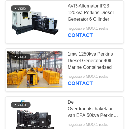
AVR-Alternator IP23
120kva Perkins Diesel
14
Generator 6 Cilinder
Yanmar Diesel
negotiable MOQ:1 reeks
CONTACT
Generator
1mw 1250kva Perkins
Diesel Generator 40ft
Marine Containerized
23
negotiable MOQ:1 reeks
CONTACT
Reefer Container
Generator
De
Overdrachtschakelaar
van EPA 50kva Perkins
Diesel Generator ABB
negotiable MOQ:1 reeks