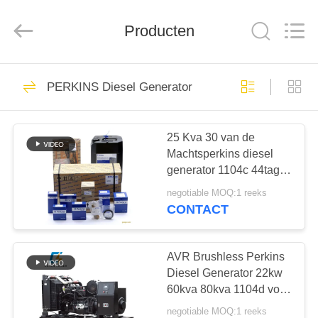
Genor
Power
Equipment
Co.,
Producten
Ltd..
All
Rights
Reserved.
HUIS
243
PERKINS Diesel Generator
Genset-
PRODUCTEN
dieselgenerator
25 Kva 30 van de
Machtsperkins diesel
ONGEVEER
generator 1104c 44tag
ONS
van Kva 80kva van de
negotiable MOQ:1 reeks
de
CONTACT
MotoronderdelenStookolie
78
FABRIEKSREIS
de Filtersradiator
AVR Brushless Perkins
Diesel lasgenerator
KWALITEITSCONTROLE
Diesel Generator 22kw
60kva 80kva 1104d voor
Brandstofpomp
negotiable MOQ:1 reeks