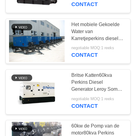
CONTACTEER
CONTACT
ONS
Het mobiele Gekoelde
217
VERZOEK
Water van
PERKINS Diesel
OM EEN
Karretjeperkins diesel
generator 65Kva 150kw
CITAAT
Generator
negotiable MOQ:1 reeks
100kva
CONTACT
SITEMAP
Britse Katten60kva
Perkins Diesel
PRIVACY
Generator Leroy Somer
199
Alternator EPA 80kw
POLICY
negotiable MOQ:1 reeks
cummins diesel
100kw
CONTACT
generator
60kw de Pomp van de
motor80kva Perkins